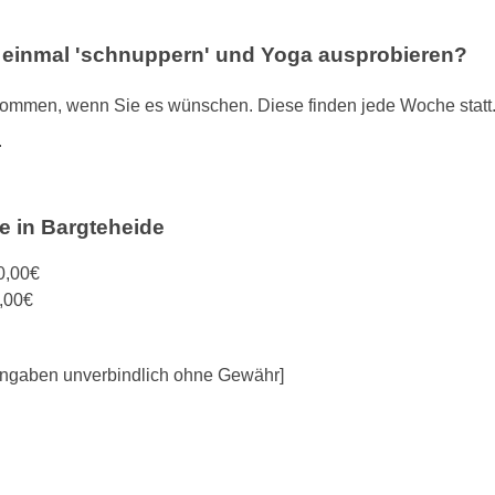
l einmal 'schnuppern' und Yoga ausprobieren?
mmen, wenn Sie es wünschen. Diese finden jede Woche statt. Do
.
e in Bargteheide
0,00€
,00€
e Angaben unverbindlich ohne Gewähr]